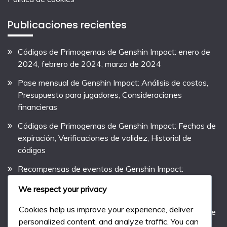
Publicaciones recientes
Códigos de Primogemas de Genshin Impact: enero de
2024, febrero de 2024, marzo de 2024
Pase mensual de Genshin Impact: Análisis de costos,
Presupuesto para jugadores, Consideraciones
financieras
Códigos de Primogemas de Genshin Impact: Fechas de
expiración, Verificaciones de validez, Historial de
códigos
Recompensas de eventos de Genshin Impact:
Bonificaciones especiales de eventos, Artículos
We respect your privacy
exclusivos, Recompensas de recursos
Cookies help us improve your experience, deliver
Códigos de Primogemas de Genshin Impact: Rareza de
personalized content, and analyze traffic. You can
códigos, Códigos comunes vs raros, Evaluaciones de