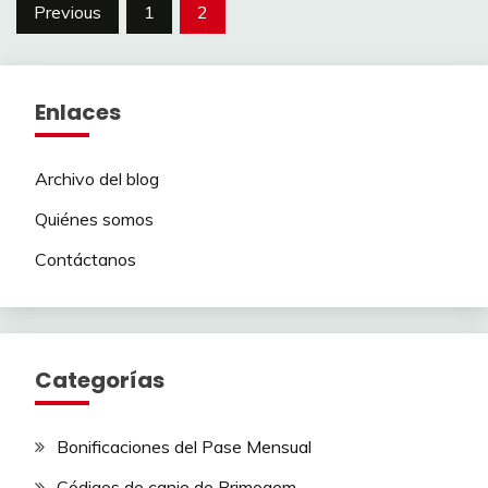
Posts
Previous
1
2
pagination
Enlaces
Archivo del blog
Quiénes somos
Contáctanos
Categorías
Bonificaciones del Pase Mensual
Códigos de canje de Primogem