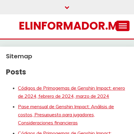
Skip
to
content
ELINFORMADOR.MX
Sitemap
Posts
Códigos de Primogemas de Genshin Impact: enero
de 2024, febrero de 2024, marzo de 2024
Pase mensual de Genshin Impact: Análisis de
costos, Presupuesto para jugadores,
Consideraciones financieras
Códigos de Primogemas de Genshin Impact: