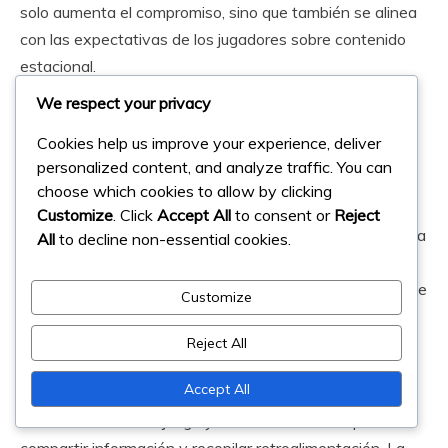
solo aumenta el compromiso, sino que también se alinea
con las expectativas de los jugadores sobre contenido
estacional.
We respect your privacy
Estrategias de comunicación de los
Cookies help us improve your experience, deliver
desarrolladores
personalized content, and analyze traffic. You can
choose which cookies to allow by clicking
Una comunicación efectiva de los desarrolladores
Customize
. Click
Accept All
to consent or
Reject
respecto al Pase Mensual será esencial para mantener la
All
to decline non-essential cookies.
confianza y satisfacción de los jugadores.
Actualizaciones regulares sobre cambios, bonos futuros e
Customize
iniciativas comunitarias pueden ayudar a los jugadores a
sentirse más conectados con el juego.
Reject All
Accept All
Los desarrolladores pueden utilizar redes sociales,
anuncios dentro del juego y foros comunitarios para
compartir información y recopilar retroalimentación. La